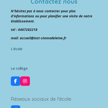
Contactez nous
N'hésitez pas à nous contacter pour plus
d'informations ou pour planifier une visite de notre
établissement.
tel : 0467282218
mail: accueil@inst-stemadeleine.fr
L'école
Le collège
F
I
a
n
c
s
e
t
Réseaux sociaux de l'école
b
a
o
g