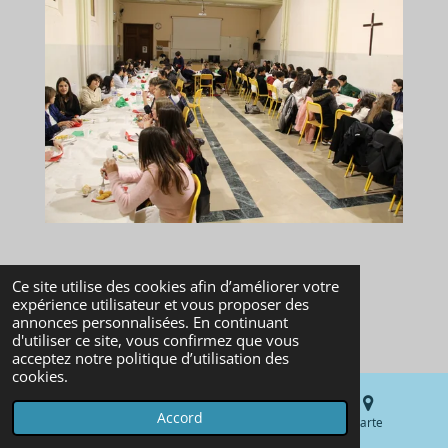
Repas de Noël, un bon
Ce site utilise des cookies afin d’améliorer votre
expérience utilisateur et vous proposer des
moment de partage
annonces personnalisées. En continuant
d'utiliser ce site, vous confirmez que vous
acceptez notre politique d’utilisation des
cookies.
Accord
E-mail
Téléphone
Carte