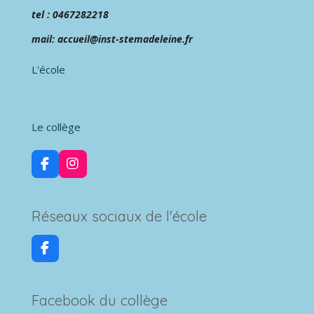
tel : 0467282218
mail: accueil@inst-stemadeleine.fr
L'école
Le collège
F
I
a
n
c
s
e
t
Réseaux sociaux de l'école
b
a
o
g
o
r
F
k
a
a
m
c
e
Facebook du collège
b